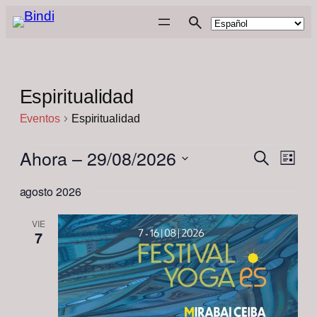
Espiritualidad
Eventos
Espiritualidad
Eventos
Ahora
 – 
29/08/2026
Nave
Navega
Buscar
Lista
de
de
Selecciona
vista
agosto 2026
de
la
búsqu
Even
fecha.
y
VIE
7
vistas
de
Evento