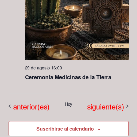
29 de agosto 16:00
Ceremonia Medicinas de la Tierra
Eventos
Eventos
anterior(es)
Hoy
siguiente(s)
Suscribirse al calendario