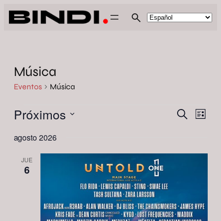
Música
Eventos
Música
Eventos
Próximos
Navega
Nave
Buscar
Lista
de
de
Selecciona
vista
agosto 2026
la
de
búsqu
Even
fecha.
y
JUE
6
vistas
de
Evento