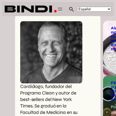
Al
ap
so
la
ga
as
Po
Al
Ju
Fi
Cardiólogo, fundador del
a 
u
Programa Clean y autor de
vi
best-sellers del New York
li
Times. Se graduó en la
Po
Facultad de Medicina en su
Al