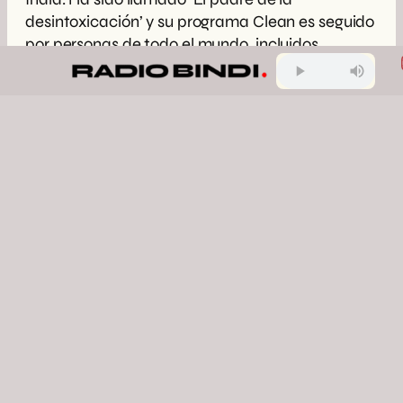
desintoxicación’ y su programa Clean es seguido
por personas de todo el mundo, incluidos
dignatarios, celebridades de primer nivel y
personalidades de los medios. IG:
@dralejandrojungler www.drjunger.com
www.cleanprogram.com
support@cleanprogram.com
Algunos apuntes sobre las gaseosas
Filosofía para una vida limpia
Seis maneras de incrementar la
energía naturalmente