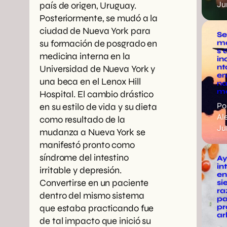
Ju
país de origen, Uruguay.
Posteriormente, se mudó a la
ciudad de Nueva York para
Se
su formación de posgrado en
m
s 
medicina interna en la
in
nt
Universidad de Nueva York y
en
una beca en el Lenox Hill
na
m
Hospital. El cambio drástico
Po
en su estilo de vida y su dieta
Al
como resultado de la
Ju
mudanza a Nueva York se
manifestó pronto como
síndrome del intestino
Ay
in
irritable y depresión.
en
Convertirse en un paciente
si
ra
dentro del mismo sistema
pa
pr
que estaba practicando fue
ar
de tal impacto que inició su