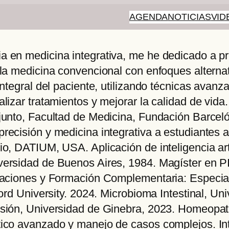
AGENDA
NOTICIAS
VID
a en medicina integrativa, me he dedicado a p
 la medicina convencional con enfoques alternat
integral del paciente, utilizando técnicas avan
lizar tratamientos y mejorar la calidad de vida
junto, Facultad de Medicina, Fundación Barcel
recisión y medicina integrativa a estudiantes 
o, DATIUM, USA. Aplicación de inteligencia arti
versidad de Buenos Aires, 1984. Magíster en P
icaciones y Formación Complementaria: Especia
ord University. 2024. Microbioma Intestinal, Un
isión, Universidad de Ginebra, 2023. Homeopa
tico avanzado y manejo de casos complejos. In