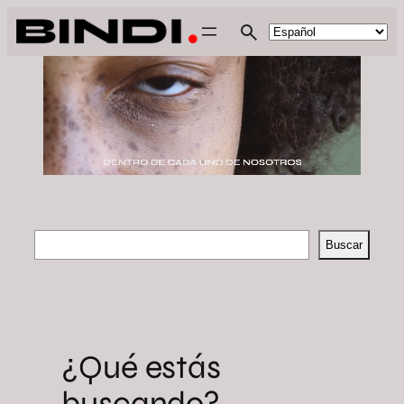
Saltar
al
contenido
Buscar
Buscar
¿Qué estás
buscando?