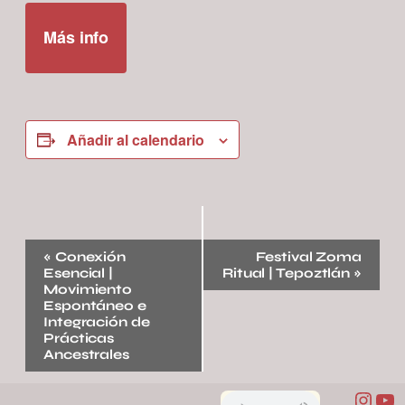
Más info
Añadir al calendario
Navegación
«
Conexión
Festival Zoma
del
Esencial |
Ritual | Tepoztlán
»
Evento
Movimiento
Espontáneo e
Integración de
Prácticas
Ancestrales
Inst
Yo