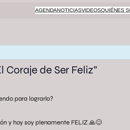
AGENDA
NOTICIAS
VIDEOS
QUIÉNES 
 Coraje de Ser Feliz”
iendo para lograrlo?
ión y hoy soy plenamente FELIZ 🙏😊