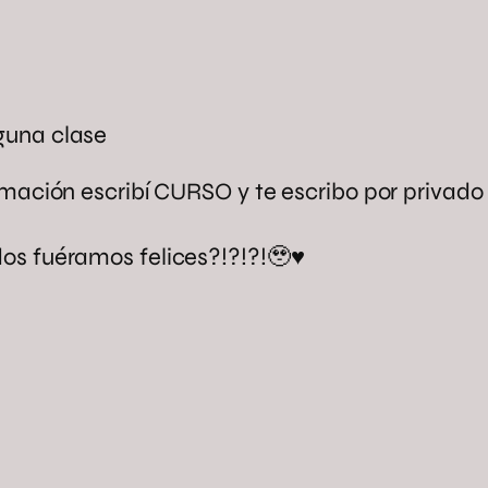
guna clase
rmación escribí CURSO y te escribo por privado
os fuéramos felices?!?!?!🥹♥️