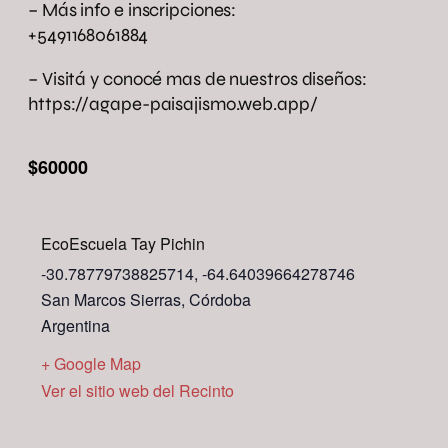
– Más info e inscripciones:
+5491168061884
– Visitá y conocé mas de nuestros diseños:
https://agape-paisajismo.web.app/
$60000
EcoEscuela Tay Pichin
-30.78779738825714, -64.64039664278746
San Marcos Sierras
,
Córdoba
Argentina
+ Google Map
Ver el sitio web del Recinto