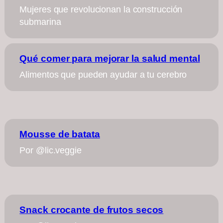
Mujeres que revolucionan la construcción
submarina
Qué comer para mejorar la salud mental
Alimentos que pueden ayudar a tu cerebro
Mousse de batata
Por @lic.veggie
Snack crocante de frutos secos