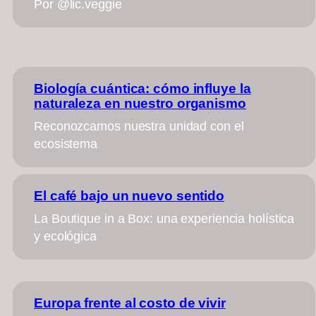
Por @lic.veggie
Biología cuántica: cómo influye la
naturaleza en nuestro organismo
Reconozcamos nuestra unidad con el
ecosistema
El café bajo un nuevo sentido
La Boutique in a Box: una experiencia holística
y ecológica
Europa frente al costo de vivir