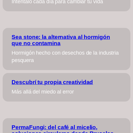
Intentalo cada día para cambiar tu vida
Sea stone: la alternativa al hormigón
que no contamina
Hormigón hecho con desechos de la industria
pesquera
Descubrí tu propia creatividad
Más allá del miedo al error
PermaFungi: del café al micelio,