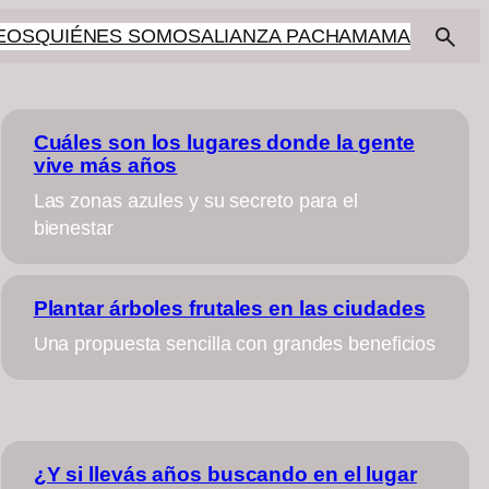
EOS
QUIÉNES SOMOS
ALIANZA PACHAMAMA
Cuáles son los lugares donde la gente
vive más años
Las zonas azules y su secreto para el
bienestar
Plantar árboles frutales en las ciudades
Una propuesta sencilla con grandes beneficios
¿Y si llevás años buscando en el lugar