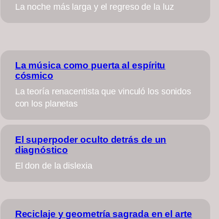
La noche más larga y el regreso de la luz
La música como puerta al espíritu
cósmico
La teoría renacentista que vinculó los sonidos
con los planetas
El superpoder oculto detrás de un
diagnóstico
El don de la dislexia
Reciclaje y geometría sagrada en el arte