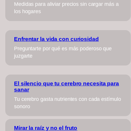
Medidas para aliviar precios sin cargar más a
los hogares
Enfrentar la vida con curiosidad
Preguntarte por qué es más poderoso que
juzgarte
El silencio que tu cerebro necesita para
sanar
Tu cerebro gasta nutrientes con cada estímulo
sonoro
Mirar la raíz y no el fruto