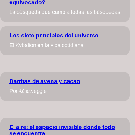
equivocado?
La búsqueda que cambia todas las búsquedas
Los siete principios del universo
El Kybalion en la vida cotidiana
Barritas de avena y cacao
Por @lic.veggie
El aire: el espacio invisible donde todo
se encuentra