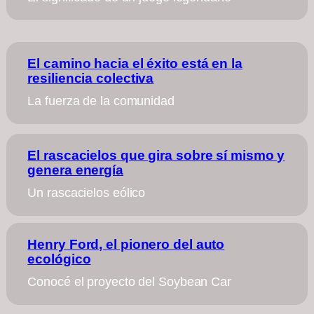
El camino hacia el éxito está en la
resiliencia colectiva
La fuerza de la comunidad
El rascacielos que gira sobre sí mismo y
genera energía
Un rascacielos eólico
Henry Ford, el pionero del auto
ecológico
Conocé el proyecto del Soybean Car