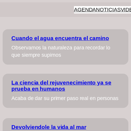
AGENDA
NOTICIAS
VID
Cuando el agua encuentra el camino
Observamos la naturaleza para recordar lo
que siempre supimos
La ciencia del rejuvenecimiento ya se
prueba en humanos
Acaba de dar su primer paso real en personas
Devolviendole la vida al mar