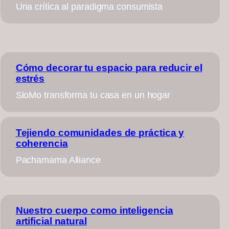
Una crítica al paradigma consumista
Cómo decorar tu espacio para reducir el
estrés
SloMo transforma tu casa en un hogar
Tejiendo comunidades de práctica y
coherencia
Pachamama Alliance
Nuestro cuerpo como inteligencia
artificial natural