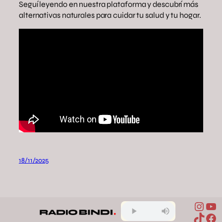
Seguí leyendo en nuestra plataforma y descubrí más
alternativas naturales para cuidar tu salud y tu hogar.
18/11/2025
Inst
Yo
TikTo
Fa