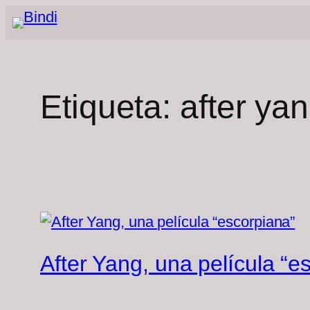
Saltar
al
contenido
Etiqueta:
after ya
After Yang, una película “e