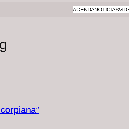
AGENDA
NOTICIAS
VID
ng
scorpiana”