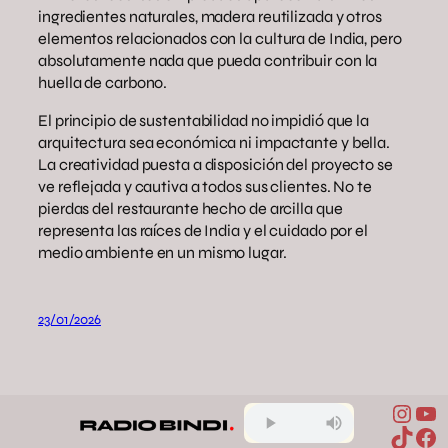
ingredientes naturales, madera reutilizada y otros
elementos relacionados con la cultura de India, pero
absolutamente nada que pueda contribuir con la
huella de carbono.
El principio de sustentabilidad no impidió que la
arquitectura sea económica ni impactante y bella.
La creatividad puesta a disposición del proyecto se
ve reflejada y cautiva a todos sus clientes. No te
pierdas del restaurante hecho de arcilla que
representa las raíces de India y el cuidado por el
medio ambiente en un mismo lugar.
23/01/2026
Inst
Yo
TikTo
Fa