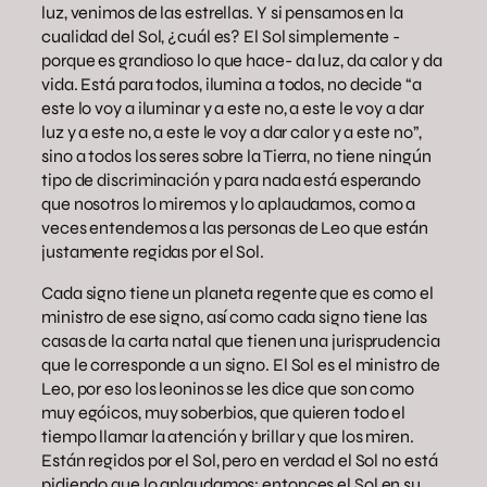
luz, venimos de las estrellas. Y si pensamos en la
cualidad del Sol, ¿cuál es? El Sol simplemente -
porque es grandioso lo que hace- da luz, da calor y da
vida. Está para todos, ilumina a todos, no decide “a
este lo voy a iluminar y a este no, a este le voy a dar
luz y a este no, a este le voy a dar calor y a este no”,
sino a todos los seres sobre la Tierra, no tiene ningún
tipo de discriminación y para nada está esperando
que nosotros lo miremos y lo aplaudamos, como a
veces entendemos a las personas de Leo que están
justamente regidas por el Sol.
Cada signo tiene un planeta regente que es como el
ministro de ese signo, así como cada signo tiene las
casas de la carta natal que tienen una jurisprudencia
que le corresponde a un signo. El Sol es el ministro de
Leo, por eso los leoninos se les dice que son como
muy egóicos, muy soberbios, que quieren todo el
tiempo llamar la atención y brillar y que los miren.
Están regidos por el Sol, pero en verdad el Sol no está
pidiendo que lo aplaudamos; entonces el Sol en su