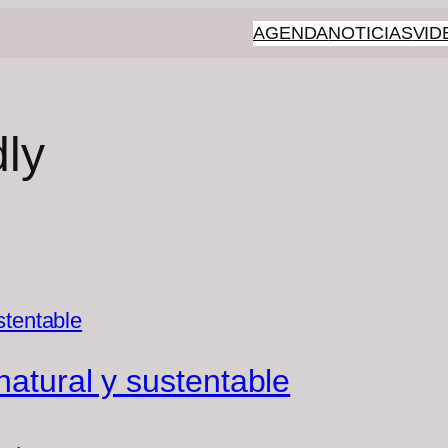
AGENDA
NOTICIAS
VID
dly
natural y sustentable