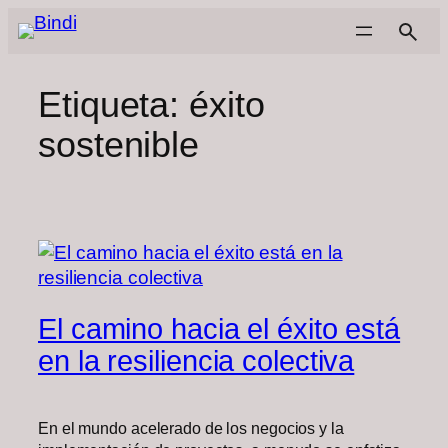
Saltar
al
contenido
Etiqueta:
éxito
sostenible
El camino hacia el éxito está
en la resiliencia colectiva
En el mundo acelerado de los negocios y la