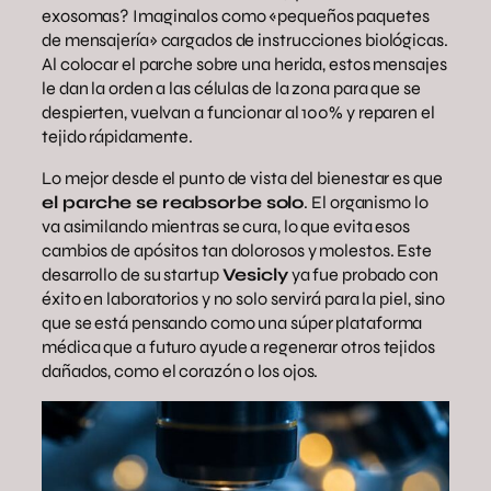
exosomas? Imaginalos como «pequeños paquetes
de mensajería» cargados de instrucciones biológicas.
Al colocar el parche sobre una herida, estos mensajes
le dan la orden a las células de la zona para que se
despierten, vuelvan a funcionar al 100% y reparen el
tejido rápidamente.
Lo mejor desde el punto de vista del bienestar es que
el parche se reabsorbe solo
. El organismo lo
va asimilando mientras se cura, lo que evita esos
cambios de apósitos tan dolorosos y molestos. Este
desarrollo de su startup
Vesicly
ya fue probado con
éxito en laboratorios y no solo servirá para la piel, sino
que se está pensando como una súper plataforma
médica que a futuro ayude a regenerar otros tejidos
dañados, como el corazón o los ojos.