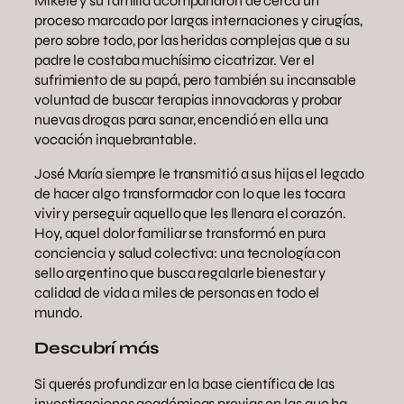
Mikele y su familia acompañaron de cerca un
proceso marcado por largas internaciones y cirugías,
pero sobre todo, por las heridas complejas que a su
padre le costaba muchísimo cicatrizar. Ver el
sufrimiento de su papá, pero también su incansable
voluntad de buscar terapias innovadoras y probar
nuevas drogas para sanar, encendió en ella una
vocación inquebrantable.
José María siempre le transmitió a sus hijas el legado
de hacer algo transformador con lo que les tocara
vivir y perseguir aquello que les llenara el corazón.
Hoy, aquel dolor familiar se transformó en pura
conciencia y salud colectiva: una tecnología con
sello argentino que busca regalarle bienestar y
calidad de vida a miles de personas en todo el
mundo.
Descubrí más
Si querés profundizar en la base científica de las
investigaciones académicas previas en las que ha