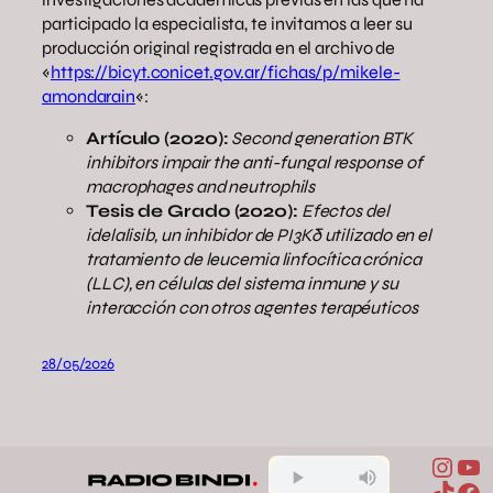
participado la especialista, te invitamos a leer su
producción original registrada en el archivo de
«
https://bicyt.conicet.gov.ar/fichas/p/mikele-
amondarain
«:
Artículo (2020):
Second generation BTK
inhibitors impair the anti-fungal response of
macrophages and neutrophils
Tesis de Grado (2020):
Efectos del
idelalisib, un inhibidor de PI3Kδ utilizado en el
tratamiento de leucemia linfocítica crónica
(LLC), en células del sistema inmune y su
interacción con otros agentes terapéuticos
28/05/2026
Inst
Yo
TikTo
Fa