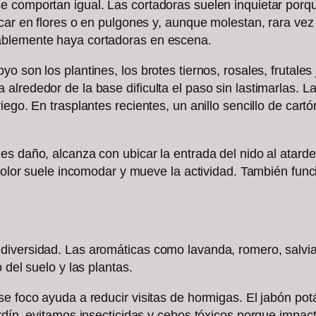
comportan igual. Las cortadoras suelen inquietar porque,
úcar en flores o en pulgones y, aunque molestan, rara v
ablemente haya cortadoras en escena.
 son los plantines, los brotes tiernos, rosales, frutales
lrededor de la base dificulta el paso sin lastimarlas. La
ego. En trasplantes recientes, un anillo sencillo de cartó
es daño, alcanza con ubicar la entrada del nido al atarde
e olor suele incomodar y mueve la actividad. También func
iversidad. Las aromáticas como lavanda, romero, salvia 
 del suelo y las plantas.
e foco ayuda a reducir visitas de hormigas. El jabón potá
rdín, evitamos insecticidas y cebos tóxicos porque impac