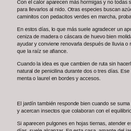
Con el calor aparecen más hormigas y no todas se 
para llevarlos al nido. Otras especies buscan az
caminitos con pedacitos verdes en marcha, prob
En estos días, lo que más suele agradecer un apoyo
ceniza de madera o cáscara de huevo bien molida a
ayudar y conviene renovarla después de lluvia o ri
que la raíz se afiance.
Cuando la idea es que cambien de ruta sin hacerl
natural de penicilina durante dos o tres días. Es
menta o laurel en bordes y accesos.
El jardín también responde bien cuando se suma d
y acercan insectos que colaboran con el equilibrio
Si aparecen pulgones en hojas tiernas, atender es
días, suele alcanzar. En esta casa, amante del ja