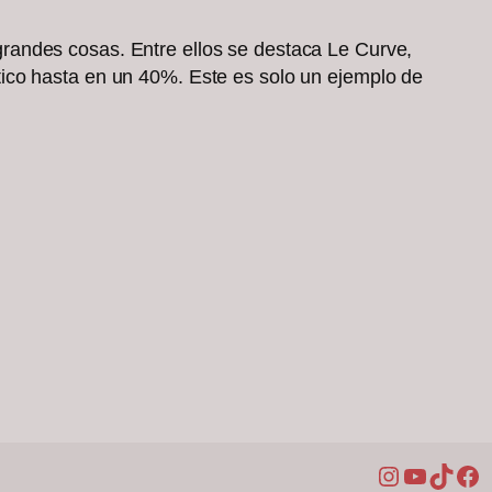
randes cosas. Entre ellos se destaca Le Curve,
ico hasta en un 40%. Este es solo un ejemplo de
Instagram
YouTub
TikTo
Fa