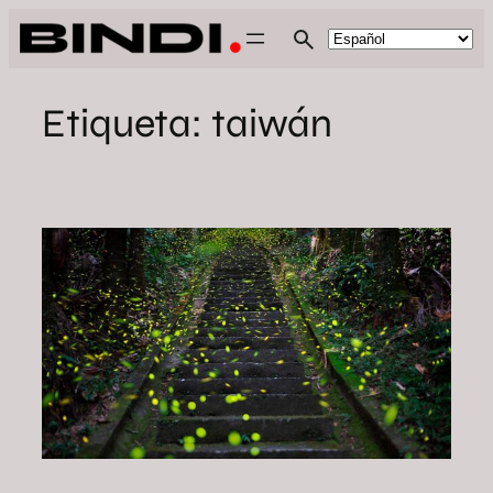
Saltar
al
contenido
Etiqueta:
taiwán