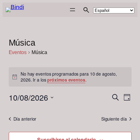
Música
Eventos
Música
Eventos
No hay eventos programados para 10 de agosto,
en
Aviso
2026. Ir a los
próximos eventos
.
10
10/08/2026
Nave
Navega
de
Buscar
Día
de
de
Selecciona
agosto,
vista
de
la
búsqu
2026
Día anterior
Siguiente día
Even
fecha.
y
vistas
Suscribirse al calendario