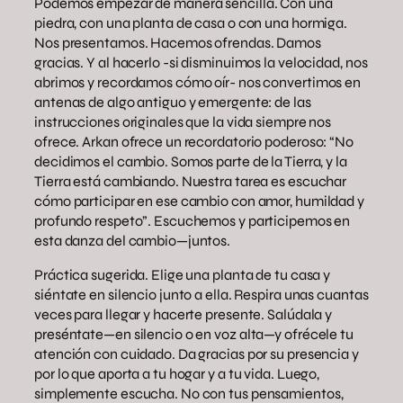
Podemos empezar de manera sencilla. Con una
piedra, con una planta de casa o con una hormiga.
Nos presentamos. Hacemos ofrendas. Damos
gracias. Y al hacerlo -si disminuimos la velocidad, nos
abrimos y recordamos cómo oír- nos convertimos en
antenas de algo antiguo y emergente: de las
instrucciones originales que la vida siempre nos
ofrece. Arkan ofrece un recordatorio poderoso: “No
decidimos el cambio. Somos parte de la Tierra, y la
Tierra está cambiando. Nuestra tarea es escuchar
cómo participar en ese cambio con amor, humildad y
profundo respeto”. Escuchemos y participemos en
esta danza del cambio—juntos.
Práctica sugerida. Elige una planta de tu casa y
siéntate en silencio junto a ella. Respira unas cuantas
veces para llegar y hacerte presente. Salúdala y
preséntate—en silencio o en voz alta—y ofrécele tu
atención con cuidado. Da gracias por su presencia y
por lo que aporta a tu hogar y a tu vida. Luego,
simplemente escucha. No con tus pensamientos,