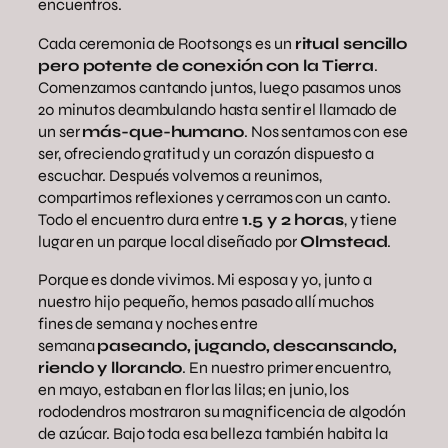
encuentros.
Cada ceremonia de Rootsongs es un
ritual sencillo
pero potente de conexión con la Tierra
.
Comenzamos cantando juntos, luego pasamos unos
20 minutos deambulando hasta sentir el llamado de
un ser
más-que-humano
. Nos sentamos con ese
ser, ofreciendo gratitud y un corazón dispuesto a
escuchar. Después volvemos a reunirnos,
compartimos reflexiones y cerramos con un canto.
Todo el encuentro dura entre
1.5 y 2 horas
, y tiene
lugar en un parque local diseñado por
Olmstead
.
Porque es donde vivimos. Mi esposa y yo, junto a
nuestro hijo pequeño, hemos pasado allí muchos
fines de semana y noches entre
semana
paseando, jugando, descansando,
riendo y llorando
. En nuestro primer encuentro,
en mayo, estaban en flor las lilas; en junio, los
rododendros mostraron su magnificencia de algodón
de azúcar. Bajo toda esa belleza también habita la