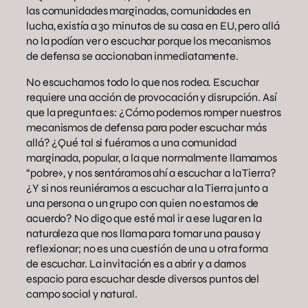
las comunidades marginadas, comunidades en
lucha, existía a 30 minutos de su casa en EU, pero allá
no la podían ver o escuchar porque los mecanismos
de defensa se accionaban inmediatamente.
No escuchamos todo lo que nos rodea. Escuchar
requiere una acción de provocación y disrupción. Así
que la pregunta es: ¿Cómo podemos romper nuestros
mecanismos de defensa para poder escuchar más
allá? ¿Qué tal si fuéramos a una comunidad
marginada, popular, a la que normalmente llamamos
“pobre», y nos sentáramos ahí a escuchar a la Tierra?
¿Y si nos reuniéramos a escuchar a la Tierra junto a
una persona o un grupo con quien no estamos de
acuerdo? No digo que esté mal ir a ese lugar en la
naturaleza que nos llama para tomar una pausa y
reflexionar; no es una cuestión de una u otra forma
de escuchar. La invitación es a abrir y a darnos
espacio para escuchar desde diversos puntos del
campo social y natural.