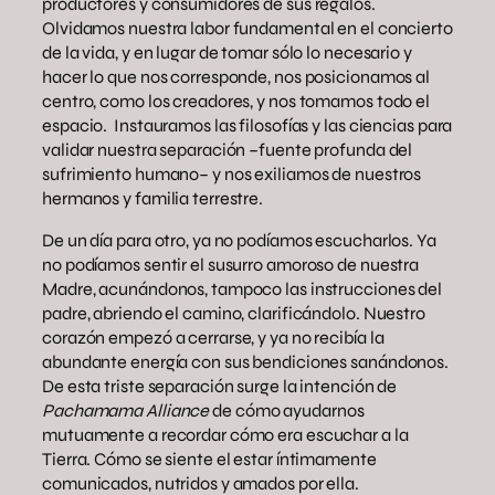
productores y consumidores de sus regalos.
Olvidamos nuestra labor fundamental en el concierto
de la vida, y en lugar de tomar sólo lo necesario y
hacer lo que nos corresponde, nos posicionamos al
centro, como los creadores, y nos tomamos todo el
espacio. Instauramos las filosofías y las ciencias para
validar nuestra separación –fuente profunda del
sufrimiento humano– y nos exiliamos de nuestros
hermanos y familia terrestre.
De un día para otro, ya no podíamos escucharlos. Ya
no podíamos sentir el susurro amoroso de nuestra
Madre, acunándonos, tampoco las instrucciones del
padre, abriendo el camino, clarificándolo. Nuestro
corazón empezó a cerrarse, y ya no recibía la
abundante energía con sus bendiciones sanándonos.
De esta triste separación surge la intención de
Pachamama Alliance
de cómo ayudarnos
mutuamente a recordar cómo era escuchar a la
Tierra. Cómo se siente el estar íntimamente
comunicados, nutridos y amados por ella.