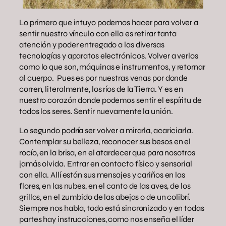
Lo primero que intuyo podemos hacer para volver a
sentir nuestro vínculo con ella es retirar tanta
atención y poder entregado a las diversas
tecnologías y aparatos electrónicos. Volver a verlos
como lo que son, máquinas e instrumentos, y retornar
al cuerpo. Pues es por nuestras venas por donde
corren, literalmente, los ríos de la Tierra. Y es en
nuestro corazón donde podemos sentir el espíritu de
todos los seres. Sentir nuevamente la unión.
Lo segundo podría ser volver a mirarla, acariciarla.
Contemplar su belleza, reconocer sus besos en el
rocío, en la brisa, en el atardecer que para nosotros
jamás olvida. Entrar en contacto físico y sensorial
con ella. Allí están sus mensajes y cariños en las
flores, en las nubes, en el canto de las aves, de los
grillos, en el zumbido de las abejas o de un colibrí.
Siempre nos habla, todo está sincronizado y en todas
partes hay instrucciones, como nos enseña el líder