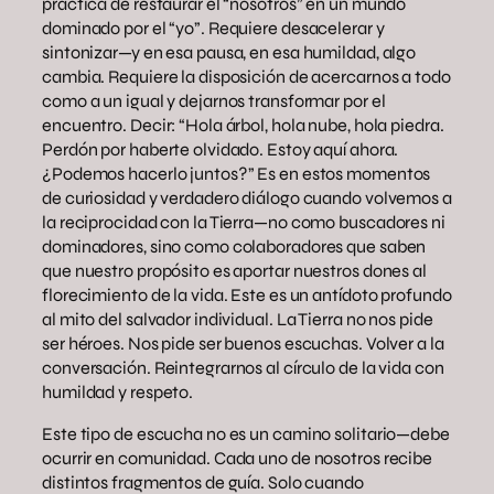
práctica de restaurar el “nosotros” en un mundo
dominado por el “yo”. Requiere desacelerar y
sintonizar—y en esa pausa, en esa humildad, algo
cambia. Requiere la disposición de acercarnos a todo
como a un igual y dejarnos transformar por el
encuentro. Decir: “Hola árbol, hola nube, hola piedra.
Perdón por haberte olvidado. Estoy aquí ahora.
¿Podemos hacerlo juntos?” Es en estos momentos
de curiosidad y verdadero diálogo cuando volvemos a
la reciprocidad con la Tierra—no como buscadores ni
dominadores, sino como colaboradores que saben
que nuestro propósito es aportar nuestros dones al
florecimiento de la vida. Este es un antídoto profundo
al mito del salvador individual. La Tierra no nos pide
ser héroes. Nos pide ser buenos escuchas. Volver a la
conversación. Reintegrarnos al círculo de la vida con
humildad y respeto.
Este tipo de escucha no es un camino solitario—debe
ocurrir en comunidad. Cada uno de nosotros recibe
distintos fragmentos de guía. Solo cuando