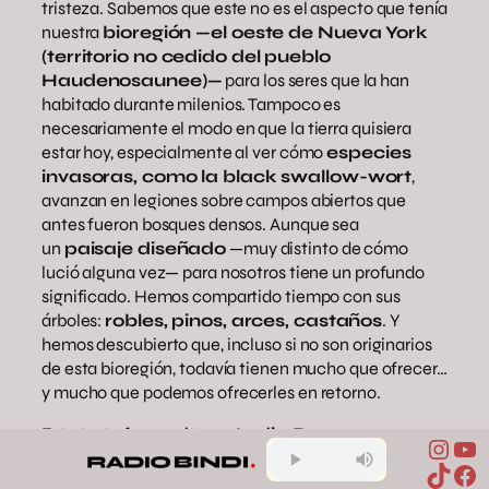
tristeza. Sabemos que este no es el aspecto que tenía
nuestra
bioregión —el oeste de Nueva York
(territorio no cedido del pueblo
Haudenosaunee)—
para los seres que la han
habitado durante milenios. Tampoco es
necesariamente el modo en que la tierra quisiera
estar hoy, especialmente al ver cómo
especies
invasoras, como la black swallow-wort
,
avanzan en legiones sobre campos abiertos que
antes fueron bosques densos. Aunque sea
un
paisaje diseñado
—muy distinto de cómo
lució alguna vez— para nosotros tiene un profundo
significado. Hemos compartido tiempo con sus
árboles:
robles, pinos, arces, castaños
. Y
hemos descubierto que, incluso si no son originarios
de esta bioregión, todavía tienen mucho que ofrecer…
y mucho que podemos ofrecerles en retorno.
Este texto fue escrito por
Lydia Brown,
Inst
Yo
Matthew y Emma Nelson
, miembros desde
TikTo
Fa
hace años de la
Comunidad Pachamama