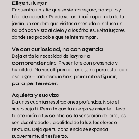
Elige tu lugar
Encuentra un sitio que se sienta seguro, tranquilo y
fácil de acceder. Puede ser un rincón apartado de tu
jardín, un sendero que visitas a menudo o incluso un
balcón con vista al cielo y a los árboles. Evita lugares
donde sea probable que te interrumpan.
Ve con curiosidad, no con agenda
Deja atrás la necesidad de
lograr o
comprender
algo. Preséntate con presencia y
humildad. No vas allí para obtener, sino para estar con
ese lugar—para
escuchar, para atestiguar,
para pertenecer
.
Aquieta y suaviza
Da unas cuantas respiraciones profundas. Nota el
suelo bajo ti. Permite que tu cuerpo se asiente. Lleva
tu atención a tus
sentidos
: la sensación del aire, los
sonidos alrededor, la calidad de la luz, los olores o
texturas. Deja que tu conciencia se expanda
suavemente, sin esfuerzo.