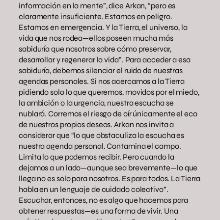
información en la mente”, dice Arkan, “pero es
claramente insuficiente. Estamos en peligro.
Estamos en emergencia. Y la Tierra, el universo, la
vida que nos rodea—ellos poseen mucha más
sabiduría que nosotros sobre cómo preservar,
desarrollar y regenerar la vida”. Para acceder a esa
sabiduría, debemos silenciar el ruido de nuestras
agendas personales. Si nos acercamos a la Tierra
pidiendo solo lo que queremos, movidos por el miedo,
la ambición o la urgencia, nuestra escucha se
nublará. Corremos el riesgo de oír únicamente el eco
de nuestros propios deseos. Arkan nos invita a
considerar que “lo que obstaculiza la escucha es
nuestra agenda personal. Contamina el campo.
Limita lo que podemos recibir. Pero cuando la
dejamos a un lado—aunque sea brevemente—lo que
llega no es solo para nosotros. Es para todos. La Tierra
habla en un lenguaje de cuidado colectivo”.
Escuchar, entonces, no es algo que hacemos para
obtener respuestas—es una forma de vivir. Una