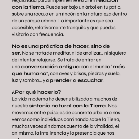
regularidad para simplemente estar en
relación
con la tierra
. Puede ser bajo un árbol en tu patio,
sobre una roca, o en un rincón en la naturaleza dentro
de un parque urbano. Lo importante es que sea
accesible, relativamente tranquilo y que puedas
visitarlo con frecuencia.
No es una práctica de hacer, sino de
ser.
No se trata de meditar, ni de analizar… ni siquiera
de intentar relajarse. Se trata de entrar en
una
conversación antigua
con el mundo “
más
que humano
”, con aves y brisas, piedras y suelo,
luz y sombra… y
aprender a escuchar
.
¿Por qué hacerlo?
La vida moderna ha desensibilizado a muchos de
nuestra
sintonía natural con la Tierra
. Nos
movemos entre paisajes de concreto urbano o nos
vemos como individuos caminando sobre la Tierra,
muchas veces sin darnos cuenta de la vitalidad, el
animismo, la inteligencia y la presencia que nos