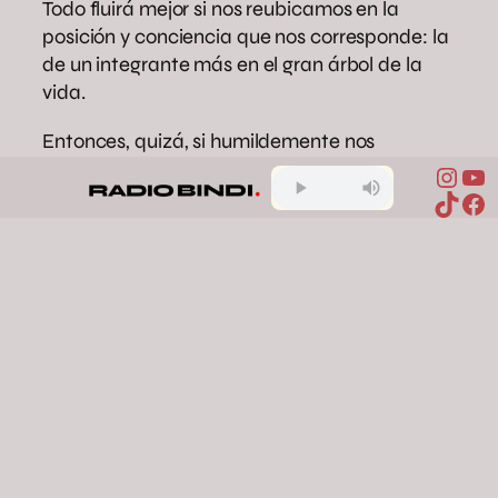
Todo fluirá mejor si nos reubicamos en la
posición y conciencia que nos corresponde: la
de un integrante más en el gran árbol de la
vida.
Entonces, quizá, si humildemente nos
silenciamos, si acallamos la gran corriente de
Inst
Yo
ideas y pensamientos, si abrimos el corazón y
TikTo
Fa
nuestros sentidos físicos y espirituales, a una
escucha más amplia, más vulnerable, más
sutil, quizá, sólo quizá, podamos percibir el
más grande de todos los regalos: la ternura
amorosa, dulce y sabia de nuestra Madre.
ancestralidad
conciencia
conexión
espiritualidad
medio ambiente
naturaleza
reflexión
tierra