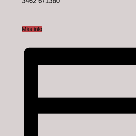
3462 671360
Más info