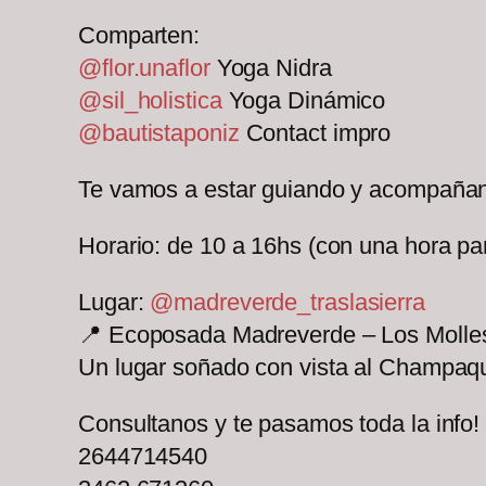
Comparten:
@flor.unaflor
Yoga Nidra
@sil_holistica
Yoga Dinámico
@bautistaponiz
Contact impro
Te vamos a estar guiando y acompañando
Horario: de 10 a 16hs (con una hora pa
Lugar:
@madreverde_traslasierra
📍 Ecoposada Madreverde – Los Molle
Un lugar soñado con vista al Champaqui
Consultanos y te pasamos toda la info!
2644714540