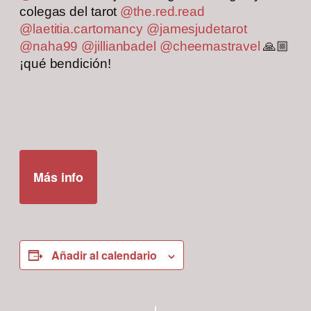
colegas del tarot
@the.red.read
@laetitia.cartomancy
@jamesjudetarot
@naha99
@jillianbadel
@cheemastravel
🙏🏼
¡qué bendición!
Más info
Añadir al calendario