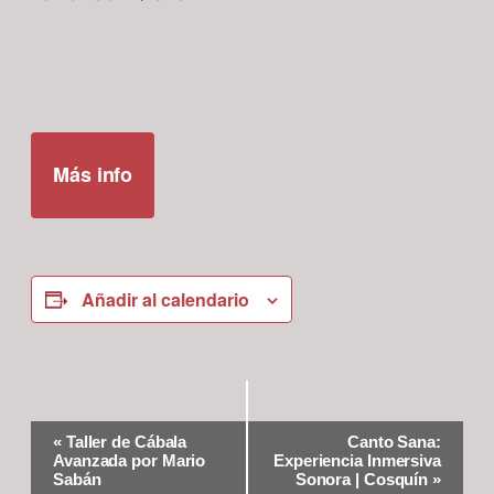
Más info
Añadir al calendario
Navegación
«
Taller de Cábala
Canto Sana:
del
Avanzada por Mario
Experiencia Inmersiva
Evento
Sabán
Sonora | Cosquín
»