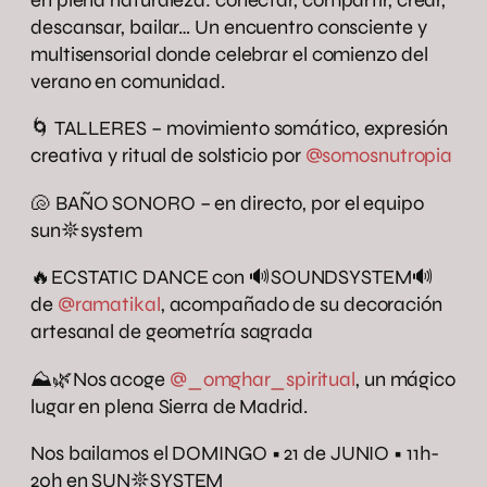
descansar, bailar… Un encuentro consciente y
multisensorial donde celebrar el comienzo del
verano en comunidad.
🌀 TALLERES – movimiento somático, expresión
creativa y ritual de solsticio por
@somosnutropia
🐚 BAÑO SONORO – en directo, por el equipo
sun𖤓system
🔥ECSTATIC DANCE con 🔊SOUNDSYSTEM🔊
de
@ramatikal
, acompañado de su decoración
artesanal de geometría sagrada
⛰️🌿Nos acoge
@_omghar_spiritual
, un mágico
lugar en plena Sierra de Madrid.
Nos bailamos el DOMINGO • 21 de JUNIO • 11h-
20h en SUN𖤓SYSTEM