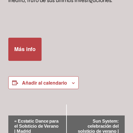
inédito, fruto de sus últimas investigaciones.
Más info
Añadir al calendario
Navegación
«
Ecstatic Dance para
Sun System:
del
el Solsticio de Verano
celebración del
Evento
| Madrid
solsticio de verano |