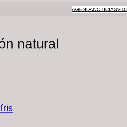
AGENDA
NOTICIAS
VID
ón natural
íris