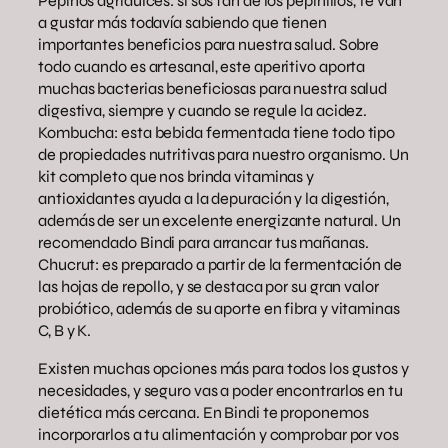
Pepinos agridulces: si sos fan de los pepinillos, te van
a gustar más todavía sabiendo que tienen
importantes beneficios para nuestra salud. Sobre
todo cuando es artesanal, este aperitivo aporta
muchas bacterias beneficiosas para nuestra salud
digestiva, siempre y cuando se regule la acidez.
Kombucha: esta bebida fermentada tiene todo tipo
de propiedades nutritivas para nuestro organismo. Un
kit completo que nos brinda vitaminas y
antioxidantes ayuda a la depuración y la digestión,
además de ser un excelente energizante natural. Un
recomendado Bindi para arrancar tus mañanas.
Chucrut: es preparado a partir de la fermentación de
las hojas de repollo, y se destaca por su gran valor
probiótico, además de su aporte en fibra y vitaminas
C, B y K.
Existen muchas opciones más para todos los gustos y
necesidades, y seguro vas a poder encontrarlos en tu
dietética más cercana. En Bindi te proponemos
incorporarlos a tu alimentación y comprobar por vos