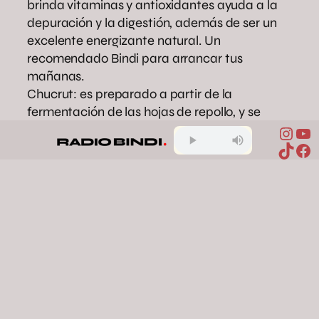
brinda vitaminas y antioxidantes ayuda a la
depuración y la digestión, además de ser un
excelente energizante natural. Un
recomendado Bindi para arrancar tus
mañanas.
Chucrut: es preparado a partir de la
fermentación de las hojas de repollo, y se
destaca por su gran valor probiótico, además
Inst
Yo
TikTo
Fa
de su aporte en fibra y vitaminas C, B y K.
Existen muchas opciones más para todos los
gustos y necesidades, y seguro vas a poder
encontrarlos en tu dietética más cercana. En
Bindi te proponemos incorporarlos a tu
alimentación y comprobar por vos mismx los
beneficios para tu salud.
alimentación saludable
bienestar