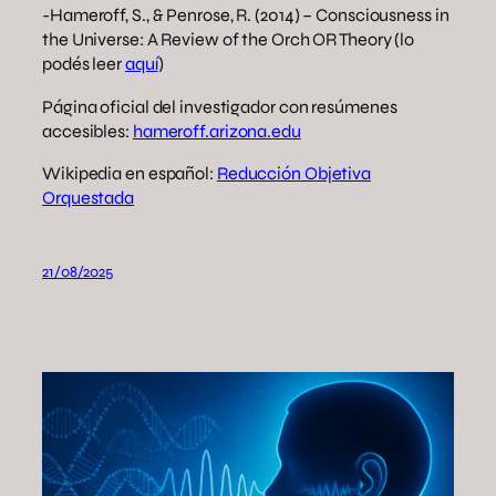
-Hameroff, S., & Penrose, R. (2014) – Consciousness in
the Universe: A Review of the Orch OR Theory (lo
podés leer
aquí
)
Página oficial del investigador con resúmenes
accesibles:
hameroff.arizona.edu
Wikipedia en español:
Reducción Objetiva
Orquestada
21/08/2025