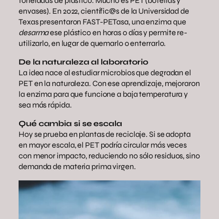
toneladas de plástico. Mucho es PET (botellas y
envases). En 2022, científic@s de la Universidad de
Texas presentaron FAST-PETasa, una enzima que
desarma
ese plástico en horas o días y permite re-
utilizarlo, en lugar de quemarlo o enterrarlo.
De la naturaleza al laboratorio
La idea nace al estudiar microbios que degradan el
PET en la naturaleza. Con ese aprendizaje, mejoraron
la enzima para que funcione a baja temperatura y
sea más rápida.
Qué cambia si se escala
Hoy se prueba en plantas de reciclaje. Si se adopta
en mayor escala, el PET podría circular más veces
con menor impacto, reduciendo no sólo residuos, sino
demanda de materia prima virgen.