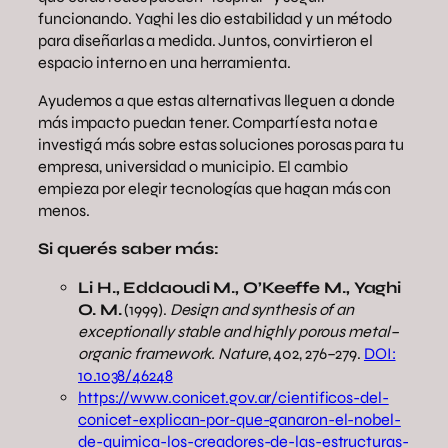
funcionando. Yaghi les dio estabilidad y un método
para diseñarlas a medida. Juntos, convirtieron el
espacio interno en una herramienta.
Ayudemos a que estas alternativas lleguen a donde
más impacto puedan tener. Compartí esta nota e
investigá más sobre estas soluciones porosas para tu
empresa, universidad o municipio. El cambio
empieza por elegir tecnologías que hagan más con
menos.
Si querés saber más:
Li H., Eddaoudi M., O’Keeffe M., Yaghi
O. M.
(1999).
Design and synthesis of an
exceptionally stable and highly porous metal–
organic framework.
Nature
, 402, 276–279.
DOI:
10.1038/46248
https://www.conicet.gov.ar/cientificos-del-
conicet-explican-por-que-ganaron-el-nobel-
de-quimica-los-creadores-de-las-estructuras-