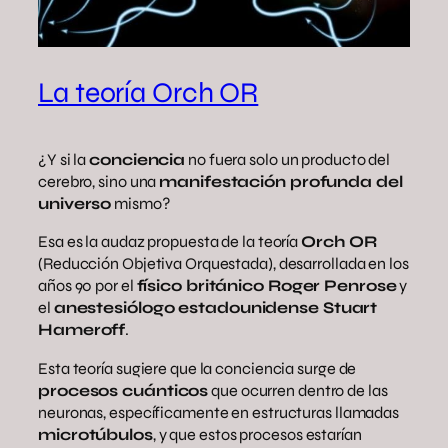
La teoría Orch OR
¿Y si la
conciencia
no fuera solo un producto del
cerebro, sino una
manifestación profunda del
universo
mismo?
Esa es la audaz propuesta de la teoría
Orch OR
(Reducción Objetiva Orquestada), desarrollada en los
años 90 por el
físico británico Roger Penrose
y
el
anestesiólogo estadounidense Stuart
Hameroff
.
Esta teoría sugiere que la conciencia surge de
procesos cuánticos
que ocurren dentro de las
neuronas, específicamente en estructuras llamadas
microtúbulos
, y que estos procesos estarían