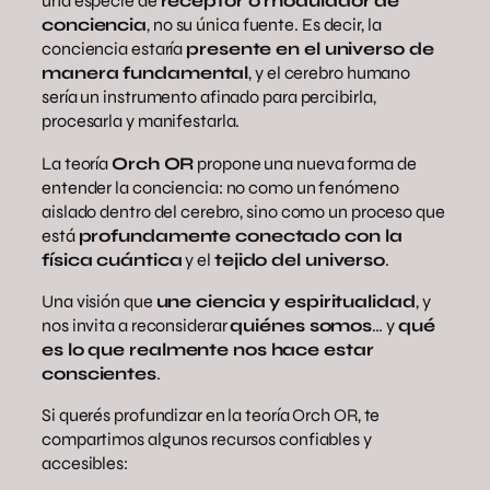
una especie de
receptor o modulador de
conciencia
, no su única fuente. Es decir, la
conciencia estaría
presente en el universo de
manera fundamental
, y el cerebro humano
sería un instrumento afinado para percibirla,
procesarla y manifestarla.
La teoría
Orch OR
propone una nueva forma de
entender la conciencia: no como un fenómeno
aislado dentro del cerebro, sino como un proceso que
está
profundamente conectado con la
física cuántica
y el
tejido del universo
.
Una visión que
une ciencia y espiritualidad
, y
nos invita a reconsiderar
quiénes somos
… y
qué
es lo que realmente nos hace estar
conscientes
.
Si querés profundizar en la teoría Orch OR, te
compartimos algunos recursos confiables y
accesibles: