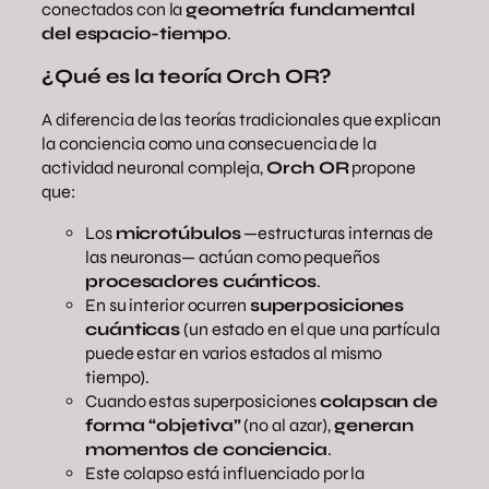
conectados con la
geometría fundamental
del espacio-tiempo
.
¿Qué es la teoría Orch OR?
A diferencia de las teorías tradicionales que explican
la conciencia como una consecuencia de la
actividad neuronal compleja,
Orch OR
propone
que:
Los
microtúbulos
—estructuras internas de
las neuronas— actúan como pequeños
procesadores cuánticos
.
En su interior ocurren
superposiciones
cuánticas
(un estado en el que una partícula
puede estar en varios estados al mismo
tiempo).
Cuando estas superposiciones
colapsan de
forma “objetiva”
(no al azar),
generan
momentos de conciencia
.
Este colapso está influenciado por la