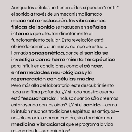
Aunque las células no tienen oídos, sí pueden “sentir”
el sonido a través de un mecanismo llamado
mecanotransducción
: las
vibraciones
físicas del sonido
se traducen en
señales
internas
que afectan directamente el
funcionamiento celular. Esta revelación está
abriendo camino a un nuevo campo de estudio
llamado
sonogenética
, donde el
sonido se
investiga como herramienta terapéutica
para influir en condiciones como el
cáncer
,
enfermedades neurológicas
y la
regeneración con células madre
.
Pero más allá del laboratorio, este descubrimiento
toca una fibra profunda. ¿Y si todo nuestro cuerpo
está “
escuchando
”, incluso cuando sólo creemos
estar oyendo con los oídos? ¿Y si el
sonido
—como
lo intuían muchas tradiciones espirituales antiguas—
no sólo es arte o comunicación, sino también una
medicina vibracional
que reprograma la vida
misma desde sus cimientos?