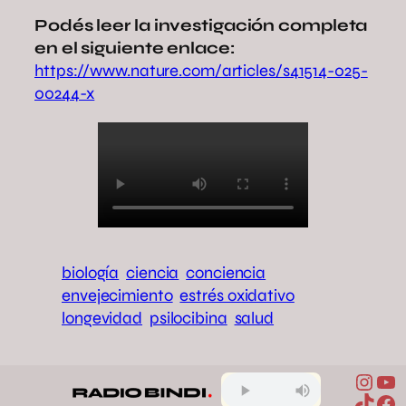
Podés leer la investigación completa
en el siguiente enlace:
https://www.nature.com/articles/s41514-025-
00244-x
biología
ciencia
conciencia
envejecimiento
estrés oxidativo
longevidad
psilocibina
salud
Inst
Yo
TikTo
Fa