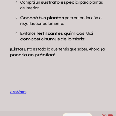
Comprá un
sustrato especial
para plantas
de interior.
Conocé tus plantas
para entender cómo
regarlas correctamente.
Evitá los
fertilizantes químicos
. Usá
compost
o
humus de lombriz
.
¡Listo!
Esto es todo lo que tenés que saber. Ahora,
¡a
ponerlo en práctica!
21/08/2025
Inst
Yo