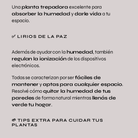
Una
planta trepadora
excelente para
absorber la humedad
y
darle vida
a tu
espacio.
✅ LIRIOS DE LA PAZ
Además de ayudar con la
humedad
, también
regulan la ionización
de los dispositivos
electrónicos.
Todas se caracterizan por ser
fáciles de
mantener
y
aptas para cualquier espacio
.
Resolvé cómo
quitar la humedad de tus
paredes
de forma natural mientras
llenás de
verde tu hogar
.
🌱 TIPS EXTRA PARA CUIDAR TUS
PLANTAS