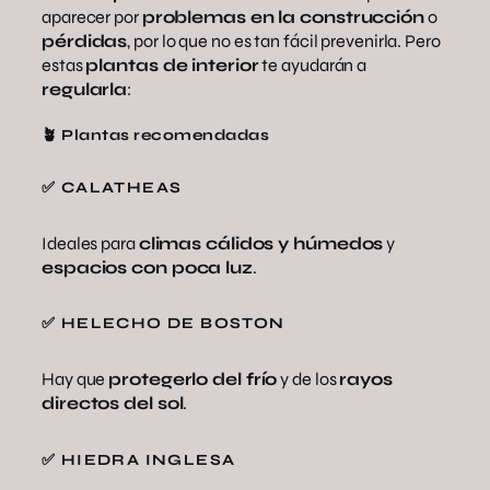
aparecer por
problemas en la construcción
o
pérdidas
, por lo que no es tan fácil prevenirla. Pero
estas
plantas de interior
te ayudarán a
regularla
:
🪴 Plantas recomendadas
✅ CALATHEAS
Ideales para
climas cálidos y húmedos
y
espacios con poca luz
.
✅ HELECHO DE BOSTON
Hay que
protegerlo del frío
y de los
rayos
directos del sol
.
✅ HIEDRA INGLESA