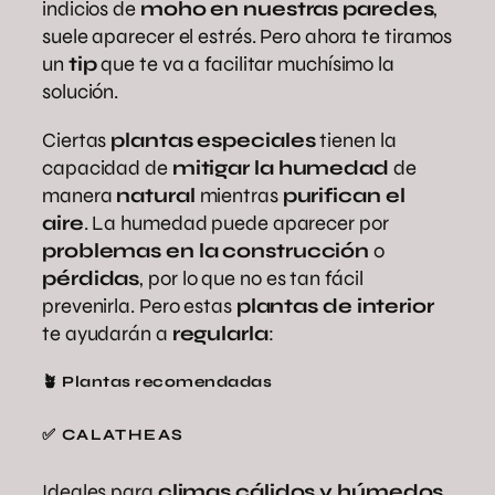
indicios de
moho en nuestras paredes
,
suele aparecer el estrés. Pero ahora te tiramos
un
tip
que te va a facilitar muchísimo la
solución.
Ciertas
plantas especiales
tienen la
capacidad de
mitigar la humedad
de
manera
natural
mientras
purifican el
aire
. La humedad puede aparecer por
problemas en la construcción
o
pérdidas
, por lo que no es tan fácil
prevenirla. Pero estas
plantas de interior
te ayudarán a
regularla
:
🪴 Plantas recomendadas
✅ CALATHEAS
Ideales para
climas cálidos y húmedos