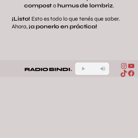
compost
o
humus de lombriz
.
¡Listo!
Esto es todo lo que tenés que saber.
Ahora,
¡a ponerlo en práctica!
Inst
Yo
TikTo
Fa
aire puro
bienestar
decoración
natural
hogar
humedad
jardinería
plantas de interior
Compartir en Facebook
Compartir en X
Compartir en Pinterest
Compartir en WhatsApp