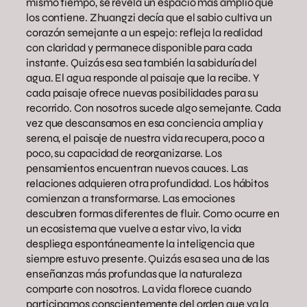
mismo tiempo, se revela un espacio más amplio que
los contiene. Zhuangzi decía que el sabio cultiva un
corazón semejante a un espejo: refleja la realidad
con claridad y permanece disponible para cada
instante. Quizás esa sea también la sabiduría del
agua. El agua responde al paisaje que la recibe. Y
cada paisaje ofrece nuevas posibilidades para su
recorrido. Con nosotros sucede algo semejante. Cada
vez que descansamos en esa conciencia amplia y
serena, el paisaje de nuestra vida recupera, poco a
poco, su capacidad de reorganizarse. Los
pensamientos encuentran nuevos cauces. Las
relaciones adquieren otra profundidad. Los hábitos
comienzan a transformarse. Las emociones
descubren formas diferentes de fluir. Como ocurre en
un ecosistema que vuelve a estar vivo, la vida
despliega espontáneamente la inteligencia que
siempre estuvo presente. Quizás esa sea una de las
enseñanzas más profundas que la naturaleza
comparte con nosotros. La vida florece cuando
participamos conscientemente del orden que ya la