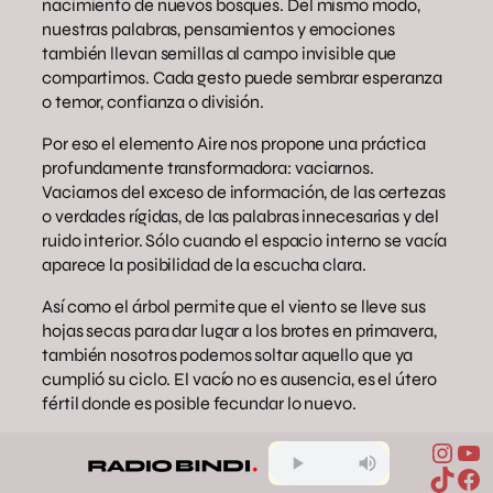
nacimiento de nuevos bosques. Del mismo modo,
nuestras palabras, pensamientos y emociones
también llevan semillas al campo invisible que
compartimos. Cada gesto puede sembrar esperanza
o temor, confianza o división.
Por eso el elemento Aire nos propone una práctica
profundamente transformadora: vaciarnos.
Vaciarnos del exceso de información, de las certezas
o verdades rígidas, de las palabras innecesarias y del
ruido interior. Sólo cuando el espacio interno se vacía
aparece la posibilidad de la escucha clara.
Así como el árbol permite que el viento se lleve sus
hojas secas para dar lugar a los brotes en primavera,
también nosotros podemos soltar aquello que ya
cumplió su ciclo. El vacío no es ausencia, es el útero
fértil donde es posible fecundar lo nuevo.
Inst
Yo
TikTo
Fa
02/07/2026