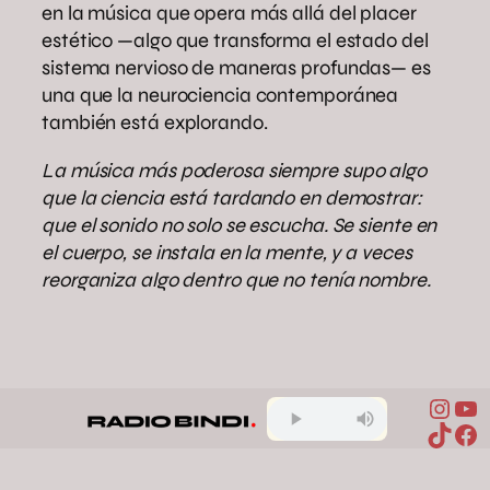
en la música que opera más allá del placer
estético —algo que transforma el estado del
sistema nervioso de maneras profundas— es
una que la neurociencia contemporánea
también está explorando.
La música más poderosa siempre supo algo
que la ciencia está tardando en demostrar:
que el sonido no solo se escucha. Se siente en
el cuerpo, se instala en la mente, y a veces
reorganiza algo dentro que no tenía nombre.
Inst
Yo
Compartir en Facebook
Compartir en X
Compartir en Pinterest
Compartir en WhatsApp
TikTo
Fa