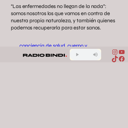
“Las enfermedades no llegan de la nada”:
somos nosotros los que vamos en contra de
nuestra propia naturaleza, y también quienes
podemos recuperarla para estar sanos.
conciencia de salud
cuerpo y
Inst
Yo
naturaleza
equilibrio natural
TikTo
Fa
hipócrates
medicina ancestral
salud
holística
Compartir en Facebook
Compartir en X
Compartir en Pinterest
Compartir en WhatsApp