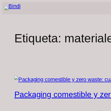
Saltar
al
contenido
Etiqueta:
material
Packaging comestible y ze