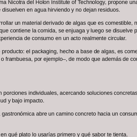
 Nicotra del Holon Institute of Technology, propone una a
 disuelven en agua hirviendo y no dejan residuos.
ollar un material derivado de algas que es comestible, ne
que contiene la comida, se enjuaga y luego se disuelve pa
periencia de consumo en un acto realmente circular.
producto: el packaging, hecho a base de algas, es comes
y o frambuesa, por ejemplo–, de modo que además de cont
en porciones individuales, acercando soluciones concreta
lud y bajo impacto.
a gastronómica abre un camino concreto hacia un consu
n qué plato lo usarías primero y qué sabor te tienta.