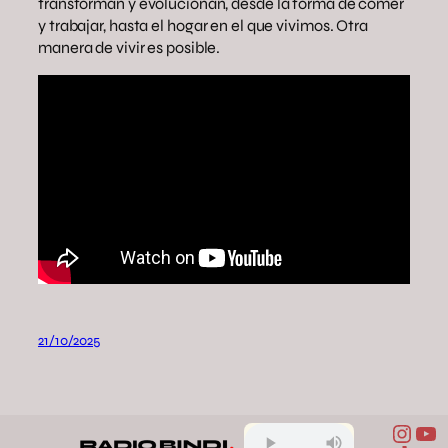
transforman y evolucionan, desde la forma de comer
y trabajar, hasta el hogar en el que vivimos. Otra
manera de vivir es posible.
21/10/2025
Inst
Yo