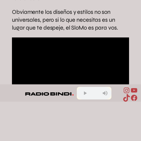
Obviamente los diseños y estilos no son
universales, pero si lo que necesitas es un
lugar que te despeje, el SloMo es para vos.
Inst
Yo
TikTo
Fa
bienestar
decoracion
diseño de
interiores
hogar
minimalismo