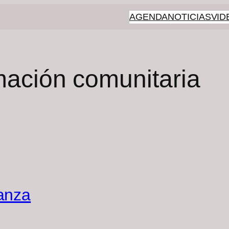
AGENDA
NOTICIAS
VID
mación comunitaria
anza