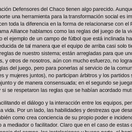
ación Defensores del Chaco tienen algo parecido. Aunque
porte una herramienta para la transformación social es
cen toda la diferencia en la forma de relacionarse con el
a Alliance hablamos como las reglas del juego de la vid
el ejemplo de un campo de fútbol que está inclinada hac
reducida de tal manera que el equipo de arriba casi solo ti
s reglas de nuestro sistema; están arregladas para que
s, y otros de nosotros, aún con mucho esfuerzo, no logra
as del juego, pero para ponerlas al servicio de la comu
 y mujeres juntos), no participan árbitros y los partidos 
njunto y de manera consensuada; en el segundo se juega el
 y si se respetaron las reglas que se habían acordado mu
ilitando el diálogo y la interacción entre los equipos, per
la vida. Por un lado, las habilidades y destrezas que des
bién como crea conciencia de su propio poder e inciden
o a mediador o facilitador. Claro que en el caso de estas