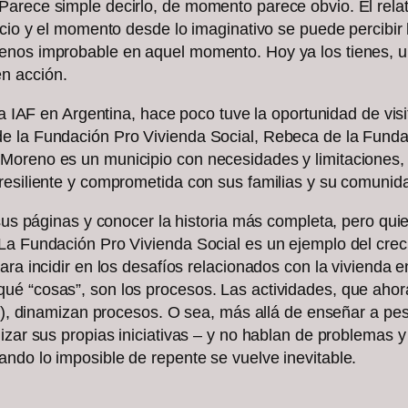
Parece simple decirlo, de momento parece obvio. El rel
acio y el momento desde lo imaginativo se puede percibir
enos improbable en aquel momento. Hoy ya los tienes, un
n acción.
la IAF en Argentina, hace poco tuve la oportunidad de visi
e la Fundación Pro Vivienda Social, Rebeca de la Fundac
Moreno es un municipio con necesidades y limitaciones,
resiliente y comprometida con sus familias y su comunid
 sus páginas y conocer la historia más completa, pero qu
 La Fundación Pro Vivienda Social es un ejemplo del cre
ara incidir en los desafíos relacionados con la vivienda e
ué “cosas”, son los procesos. Las actividades, que ahor
tc.), dinamizan procesos. O sea, más allá de enseñar a pe
lizar sus propias iniciativas – y no hablan de problemas
ndo lo imposible de repente se vuelve inevitable.