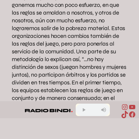
ganemos mucho con poco esfuerzo, en que
las reglas se amoldan a nosotros, y otros de
nosotros, aún con mucho esfuerzo, no
lograremos salir de la pobreza material. Estas
organizaciones hacen cambios también de
las reglas del juego, pero para ponerlas al
servicio de la comunidad. Una parte de su
metodología lo explican así, “…no hay
distinción de sexos (juegan hombres y mujeres
juntos), no participan árbitros y los partidos se
dividen en tres tiempos. En el primer tiempo,
los equipos establecen las reglas de juego en
conjunto y de manera consensuada; en el
Inst
Yo
segundo se juega el partido y en el tercer
TikTo
Fa
tiempo, todos los jugadores dialogan sobre el
desarrollo del juego y si se respetaron las
reglas que se habían acordado mutuamente.