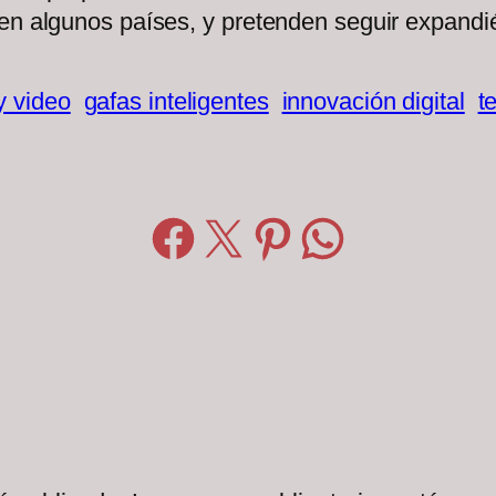
 en algunos países, y pretenden seguir expand
y video
gafas inteligentes
innovación digital
t
Compartir en Facebook
Compartir en X
Compartir en Pinterest
Compartir en WhatsApp