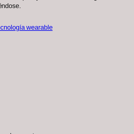
iéndose.
ecnología wearable