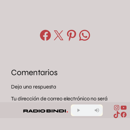
Compartir en Facebook
Compartir en X
Compartir en Pinterest
Compartir en WhatsApp
Comentarios
Deja una respuesta
Tu dirección de correo electrónico no será
publicada.
Los campos obligatorios están
Inst
Yo
TikTo
Fa
marcados con
*
Comentario
*