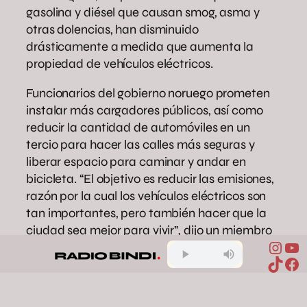
gasolina y diésel que causan smog, asma y
otras dolencias, han disminuido
drásticamente a medida que aumenta la
propiedad de vehículos eléctricos.
Funcionarios del gobierno noruego prometen
instalar más cargadores públicos, así como
reducir la cantidad de automóviles en un
tercio para hacer las calles más seguras y
liberar espacio para caminar y andar en
bicicleta. “El objetivo es reducir las emisiones,
razón por la cual los vehículos eléctricos son
tan importantes, pero también hacer que la
ciudad sea mejor para vivir”, dijo un miembro
Inst
Yo
del Partido Verde, en una entrevista reciente.
TikTo
Fa
Los vehículos eléctricos son parte de un plan
más amplio de Oslo para reducir sus