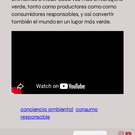
verde, tanto como productores como como
consumidores responsables, y así convertir
también el mundo en un lugar más verde.
conciencia ambiental
consumo
responsable
Inst
Yo