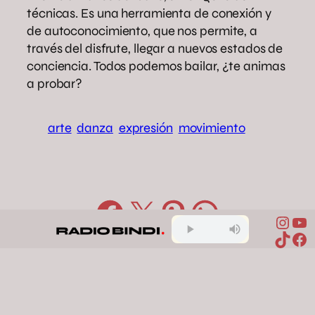
técnicas. Es una herramienta de conexión y
de autoconocimiento, que nos permite, a
través del disfrute, llegar a nuevos estados de
conciencia. Todos podemos bailar, ¿te animas
a probar?
arte
danza
expresión
movimiento
Compartir en Facebook
Compartir en X
Compartir en Pinterest
Compartir en WhatsApp
Inst
Yo
TikTo
Fa
Comentarios