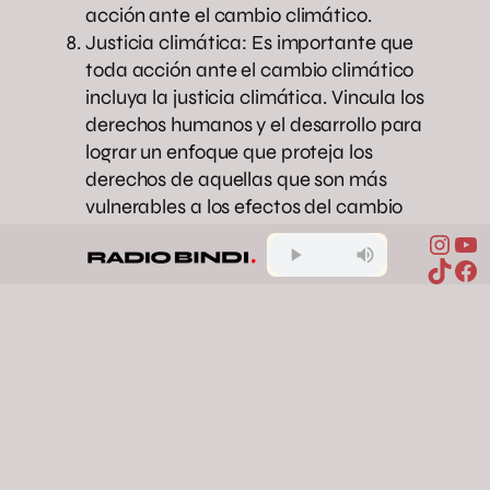
acción ante el cambio climático.
Justicia climática: Es importante que
toda acción ante el cambio climático
incluya la justicia climática. Vincula los
derechos humanos y el desarrollo para
lograr un enfoque que proteja los
derechos de aquellas que son más
vulnerables a los efectos del cambio
climático.
Inst
Yo
TikTo
Fa
cambio climático
conciencia
ambiental
contaminación
Compartir en Facebook
Compartir en X
Compartir en Pinterest
Compartir en WhatsApp