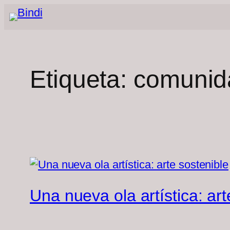
Saltar
al
contenido
Etiqueta:
comunid
Una nueva ola artística: art