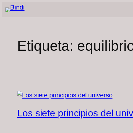
Saltar
al
contenido
Etiqueta:
equilibri
Los siete principios del uni