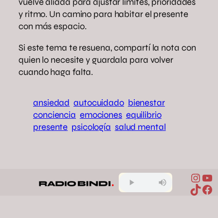
vuelve aliada para ajustar límites, prioridades
y ritmo. Un camino para habitar el presente
con más espacio.
Si este tema te resuena, compartí la nota con
quien lo necesite y guardala para volver
cuando haga falta.
ansiedad
autocuidado
bienestar
conciencia
emociones
equilibrio
presente
psicología
salud mental
Inst
Yo
Compartir en Facebook
Compartir en X
Compartir en Pinterest
Compartir en WhatsApp
TikTo
Fa